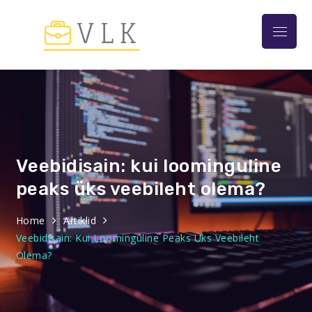
Skip
to
Menu
content
VLK –
Loome ja
kultuur
Veebidisain: kui loominguline
peaks üks veebileht olema?
Home
Artiklid
Veebidisain: Kui Loominguline Peaks Üks Veebileht
Olema?