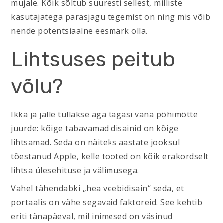
mujale. Kõik sõltub suuresti sellest, milliste
kasutajatega parasjagu tegemist on ning mis võib
nende potentsiaalne eesmärk olla.
Lihtsuses peitub
võlu?
Ikka ja jälle tullakse aga tagasi vana põhimõtte
juurde: kõige tabavamad disainid on kõige
lihtsamad. Seda on näiteks aastate jooksul
tõestanud Apple, kelle tooted on kõik erakordselt
lihtsa ülesehituse ja välimusega.
Vahel tähendabki „hea veebidisain“ seda, et
portaalis on vähe segavaid faktoreid. See kehtib
eriti tänapäeval, mil inimesed on väsinud