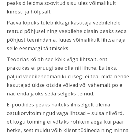
peaksid leidma soovitud sisu üles võimalikult
kiiresti ja hõlpsalt.
Päeva lõpuks tuleb ikkagi kasutaja veebilehele
teatud põhjusel ning veebilehe disain peaks seda
põhjust teenindama, luues võimalikult lihtsa raja
selle eesmärgi täitmiseks.
Teoorias kõlab see kõik väga lihtsalt, ent
praktikas ei pruugi see olla nii lihtne. Esiteks,
paljud veebileheomanikud isegi ei tea, mida nende
kasutajad üldse otsida võivad või vähemalt pole
nad enda jaoks seda selgeks teinud.
E-poodides peaks näiteks ilmselgelt olema
ostukorvitoimingud väga lihtsad – suisa niivõrd,
et kogu toiming ei võtaks rohkem aega kui paar
hetke, sest muidu võib klient tüdineda ning minna