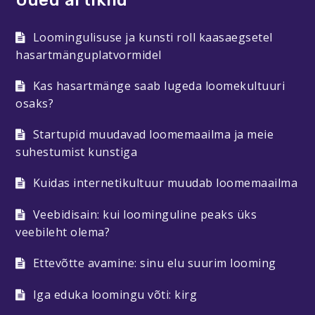
Uued artiklid
Loomingulisuse ja kunsti roll kaasaegsetel
hasartmänguplatvormidel
Kas hasartmänge saab lugeda loomekultuuri
osaks?
Startupid muudavad loomemaailma ja meie
suhestumist kunstiga
Kuidas internetikultuur muudab loomemaailma
Veebidisain: kui loominguline peaks üks
veebileht olema?
Ettevõtte avamine: sinu elu suurim looming
Iga eduka loomingu võti: kirg