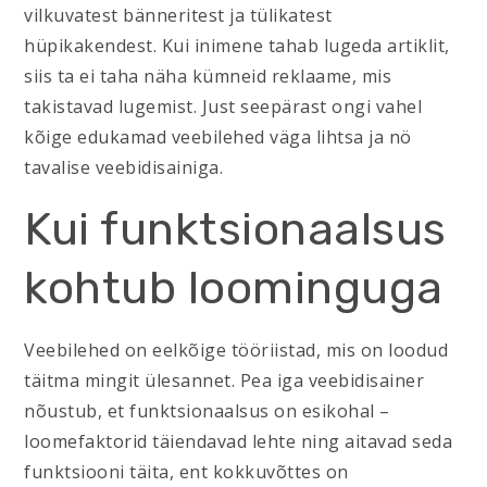
vilkuvatest bänneritest ja tülikatest
hüpikakendest. Kui inimene tahab lugeda artiklit,
siis ta ei taha näha kümneid reklaame, mis
takistavad lugemist. Just seepärast ongi vahel
kõige edukamad veebilehed väga lihtsa ja nö
tavalise veebidisainiga.
Kui funktsionaalsus
kohtub loominguga
Veebilehed on eelkõige tööriistad, mis on loodud
täitma mingit ülesannet. Pea iga veebidisainer
nõustub, et funktsionaalsus on esikohal –
loomefaktorid täiendavad lehte ning aitavad seda
funktsiooni täita, ent kokkuvõttes on