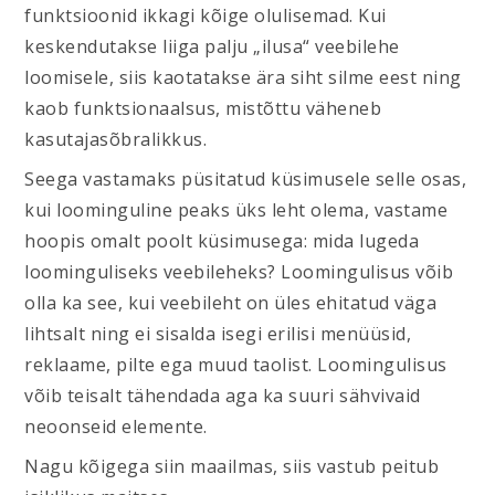
funktsioonid ikkagi kõige olulisemad. Kui
keskendutakse liiga palju „ilusa“ veebilehe
loomisele, siis kaotatakse ära siht silme eest ning
kaob funktsionaalsus, mistõttu väheneb
kasutajasõbralikkus.
Seega vastamaks püsitatud küsimusele selle osas,
kui loominguline peaks üks leht olema, vastame
hoopis omalt poolt küsimusega: mida lugeda
loominguliseks veebileheks? Loomingulisus võib
olla ka see, kui veebileht on üles ehitatud väga
lihtsalt ning ei sisalda isegi erilisi menüüsid,
reklaame, pilte ega muud taolist. Loomingulisus
võib teisalt tähendada aga ka suuri sähvivaid
neoonseid elemente.
Nagu kõigega siin maailmas, siis vastub peitub