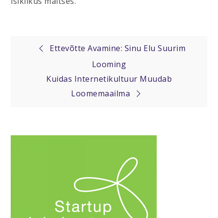
isiklikus maitses.
Post
Ettevõtte Avamine: Sinu Elu Suurim
Looming
navigation
Kuidas Internetikultuur Muudab
Loomemaailma