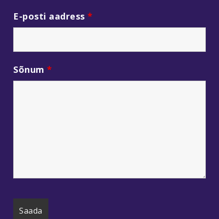
E-posti aadress
*
Sõnum
*