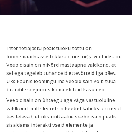
Internetiajastu pealetuleku tõttu on
loomemaailmasse tekkinud uus nišš: veebidisain.
Veebidisain on niivõrd mastaapne valdkond, et
sellega tegeleb tuhandeid ettevõtteid iga päev.
Üks kaunis loominguline veebidisain võib tuua
brändile seejuures ka meeletuid kasumeid.
Veebidisain on ühtaegu aga väga vastuoluline
valdkond, mille leerid on löödud kaheks: on need,
kes leiavad, et üks unikaalne veebidisain peaks
sisaldama interaktiivseid elemente ja