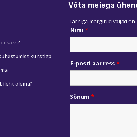
Võta meiega ühen
Tärniga märgitud väljad on
Nimi
*
i osaks?
suhestumist kunstiga
E-posti aadress
*
lma
bileht olema?
Sõnum
*