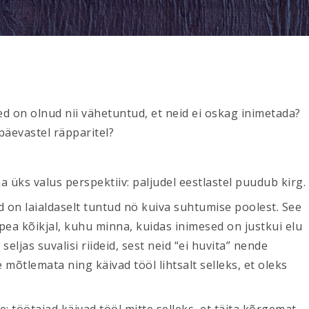
ed on olnud nii vähetuntud, et neid ei oskag inimetada?
päevastel räpparitel?
ma üks valus perspektiiv: paljudel eestlastel puudub kirg.
d on laialdaselt tuntud nö kuiva suhtumise poolest. See
pea kõikjal, kuhu minna, kuidas inimesed on justkui elu
ljas suvalisi riideid, sest neid “ei huvita” nende
e mõtlemata ning käivad tööl lihtsalt selleks, et oleks