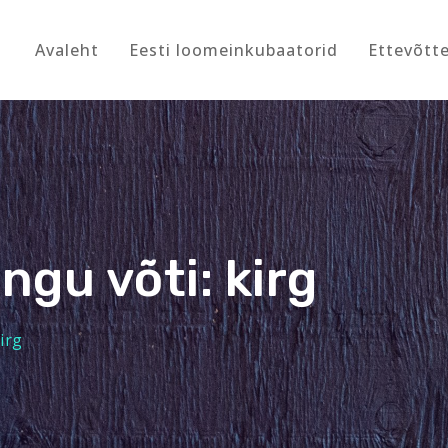
Avaleht
Eesti loomeinkubaatorid
Ettevõtt
ome ja kultuur
ngu võti: kirg
irg