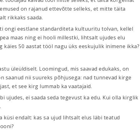
 töötajad käivad tööl mitte selleks, et täita kõrgemat
Ülemused on rajanud ettevõtte selleks, et mitte täita
alt rikkaks saada.
i ongi eestlane standarditeta kultuuritu tolvan, kellel
pea maas ning ei hooli millestki, lihtsalt ujudes elu
ng käies 50 aastat tööl nagu üks eeskujulik inimene ikka?
vastu üleüldiselt. Loomingud, mis saavad edukaks, on
 on saanud nii suureks põhjusega: nad tunnevad kirge
st, et see kirg lummab ka vaatajaid.
äbi ujudes, ei saada seda tegevust ka edu. Kui olla kirglik
.
küsi endalt: kas sa ujud lihtsalt elus läbi teatud
iooni?