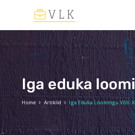
Skip
to
content
VLK – Lo
Iga eduka loomi
Home
Artiklid
Iga Eduka Loomingu Võti: K