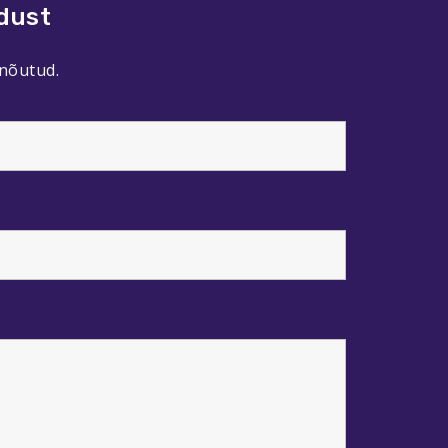
dust
 nõutud.