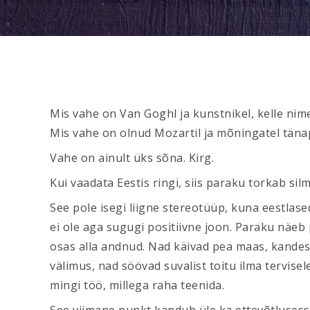
Mis vahe on Van Goghl ja kunstnikel, kelle nim
Mis vahe on olnud Mozartil ja mõningatel täna
Vahe on ainult üks sõna. Kirg.
Kui vaadata Eestis ringi, siis paraku torkab sil
See pole isegi liigne stereotüüp, kuna eestlase
ei ole aga sugugi positiivne joon. Paraku näeb 
osas alla andnud. Nad käivad pea maas, kandes se
välimus, nad söövad suvalist toitu ilma tervisel
mingi töö, millega raha teenida.