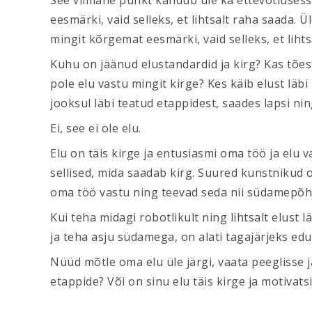
See viimane punkt kandub üle ka ettevõtlusesse:
eesmärki, vaid selleks, et lihtsalt raha saada. 
mingit kõrgemat eesmärki, vaid selleks, et lihts
Kuhu on jäänud elustandardid ja kirg? Kas tõest
pole elu vastu mingit kirge? Kes käib elust läbi 
jooksul läbi teatud etappidest, saades lapsi ni
Ei, see ei ole elu.
Elu on täis kirge ja entusiasmi oma töö ja elu 
sellised, mida saadab kirg. Suured kunstnikud
oma töö vastu ning teevad seda nii südamepõhja
Kui teha midagi robotlikult ning lihtsalt elust l
ja teha asju südamega, on alati tagajärjeks edu
Nüüd mõtle oma elu üle järgi, vaata peeglisse ja 
etappide? Või on sinu elu täis kirge ja motivats